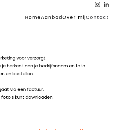
Home
Aanbod
Over mij
Contact
arketing voor verzorgt.
je herkent aan je bedrijfsnaam en foto.
en en bestellen.
gaat via een factuur.
n foto’s kunt downloaden.