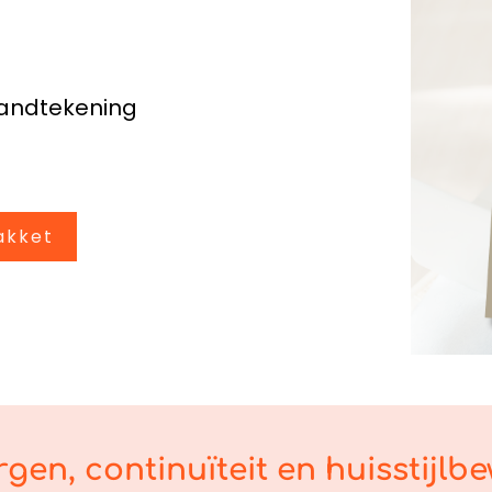
handtekening
pakket
gen, continuïteit en huisstijlb