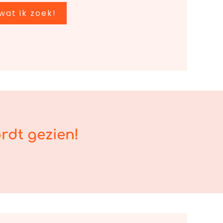
wat ik zoek!
rdt gezien!