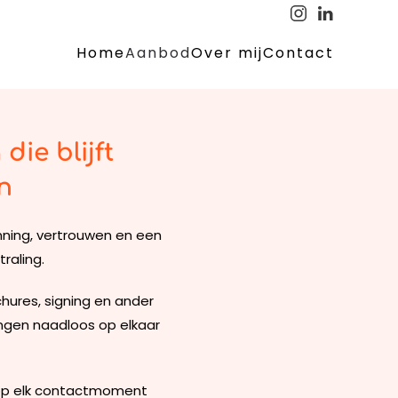
Home
Aanbod
Over mij
Contact
die blijft
n
enning, vertrouwen en een
traling.
chures, signing en ander
tingen naadloos op elkaar
h op elk contactmoment