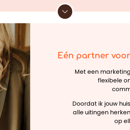
Eén partner voor
Met een marketing 
flexibele o
commu
Doordat ik jouw huiss
alle uitingen herke
op e