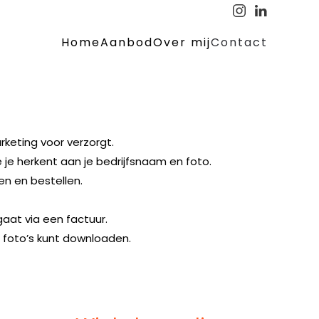
Home
Aanbod
Over mij
Contact
arketing voor verzorgt.
je herkent aan je bedrijfsnaam en foto.
en en bestellen.
gaat via een factuur.
n foto’s kunt downloaden.